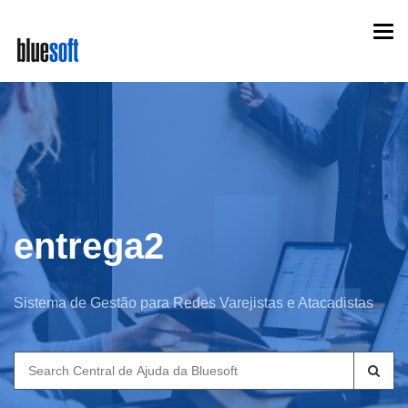
Skip
Togg
to
navi
main
content
entrega2
Sistema de Gestão para Redes Varejistas e Atacadistas
Search
for: