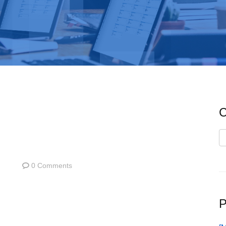
C
C
0 Comments
P