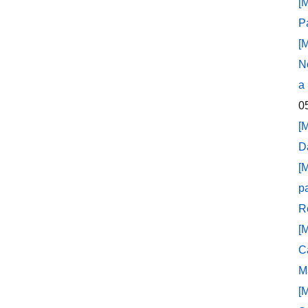
[
P
[
N
a
0
[
D
[
p
R
[
C
M
[