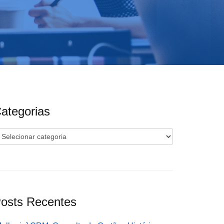
ategorias
ategorias
osts Recentes