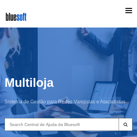
Skip
Togg
to
navi
main
content
Multiloja
Sistema de Gestão para Redes Varejistas e Atacadistas
Search
for: