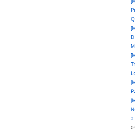
[
P
Q
[
D
M
[
T
L
[
P
[
N
a
0