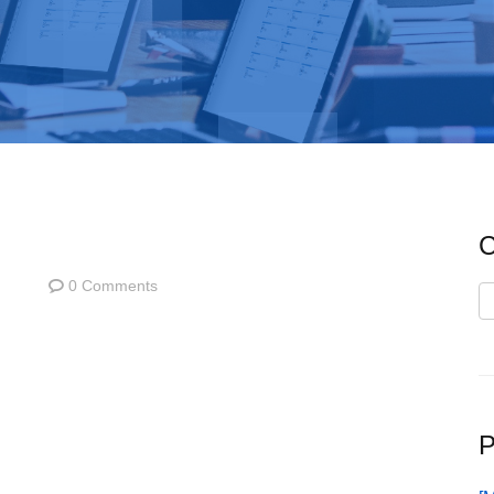
C
0 Comments
C
P