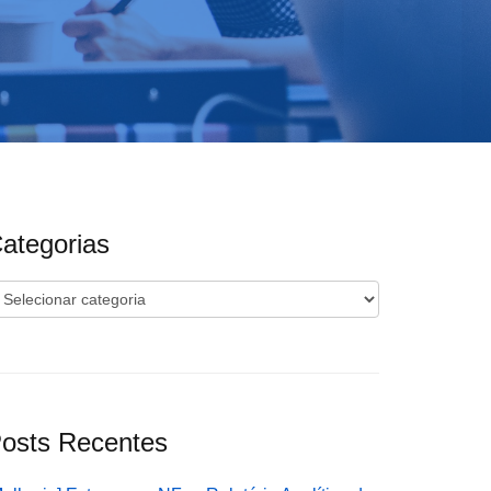
ategorias
ategorias
osts Recentes