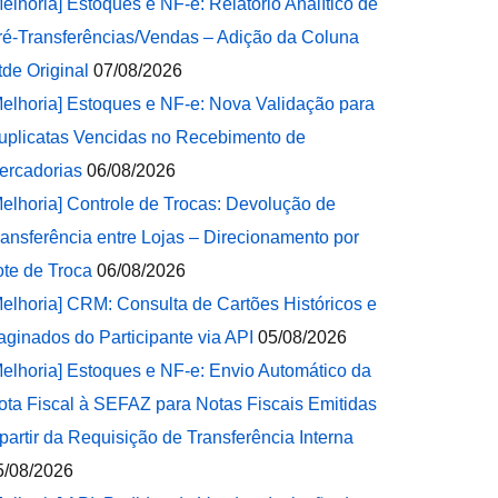
Melhoria] Estoques e NF-e: Relatório Analítico de
ré-Transferências/Vendas – Adição da Coluna
tde Original
07/08/2026
Melhoria] Estoques e NF-e: Nova Validação para
uplicatas Vencidas no Recebimento de
ercadorias
06/08/2026
Melhoria] Controle de Trocas: Devolução de
ransferência entre Lojas – Direcionamento por
ote de Troca
06/08/2026
Melhoria] CRM: Consulta de Cartões Históricos e
aginados do Participante via API
05/08/2026
Melhoria] Estoques e NF-e: Envio Automático da
ota Fiscal à SEFAZ para Notas Fiscais Emitidas
 partir da Requisição de Transferência Interna
5/08/2026