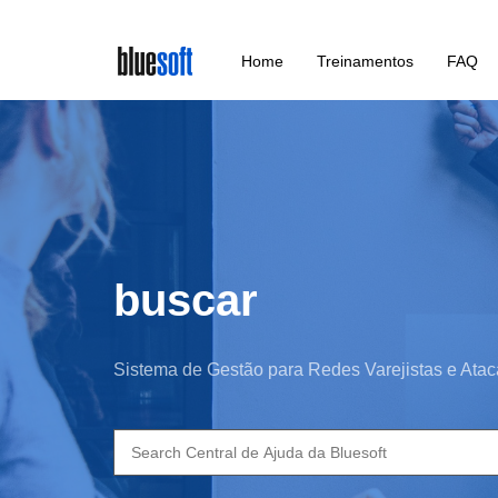
Skip
Home
Treinamentos
FAQ
to
main
content
buscar
Sistema de Gestão para Redes Varejistas e Atac
Search
for: