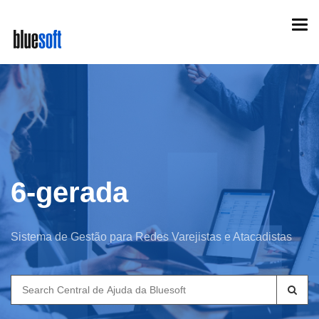
Skip
Togg
to
navi
main
content
6-gerada
Sistema de Gestão para Redes Varejistas e Atacadistas
Search
for: