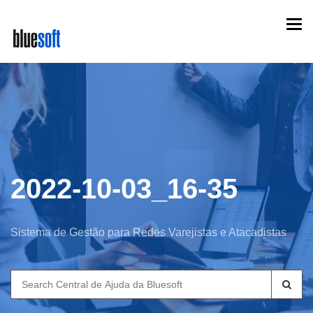
Skip
Togg
to
navi
main
content
2022-10-03_16-35
Sistema de Gestão para Redes Varejistas e Atacadistas
Search
for: