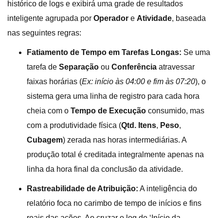
histórico de logs e exibirá uma grade de resultados
inteligente agrupada por
Operador
e
Atividade
, baseada
nas seguintes regras:
Fatiamento de Tempo em Tarefas Longas:
Se uma
tarefa de
Separação
ou
Conferência
atravessar
faixas horárias (
Ex: início às 04:00 e fim às 07:20
), o
sistema gera uma linha de registro para cada hora
cheia com o
Tempo de Execução
consumido, mas
com a produtividade física (
Qtd. Itens
,
Peso
,
Cubagem
) zerada nas horas intermediárias. A
produção total é creditada integralmente apenas na
linha da hora final da conclusão da atividade.
Rastreabilidade de Atribuição:
A inteligência do
relatório foca no carimbo de tempo de inícios e fins
reais das ações. Ao cruzar o log de ‘Início da