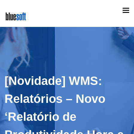
Skip
Togg
to
navi
main
content
[Novidade] WMS:
Relatórios – Novo
‘Relatório de