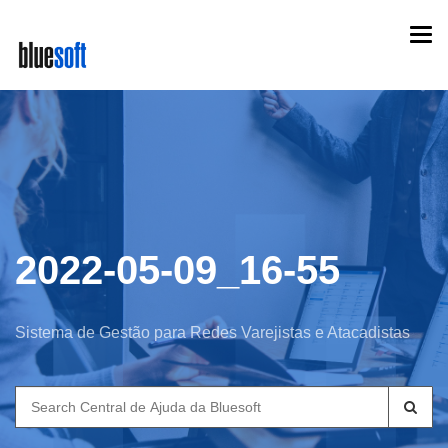
Skip
Togg
to
navi
main
content
2022-05-09_16-55
Sistema de Gestão para Redes Varejistas e Atacadistas
Search
for: