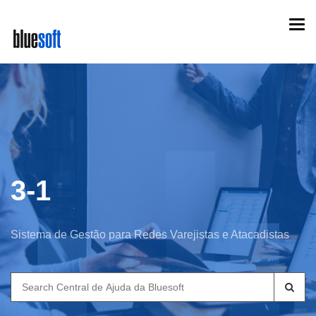
Skip
Togg
to
navi
main
content
3-1
Sistema de Gestão para Redes Varejistas e Atacadistas
Search
for: