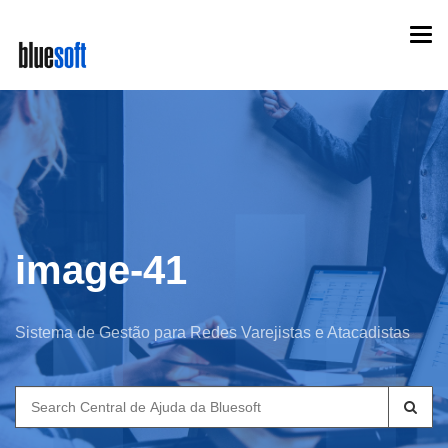
Skip
Togg
to
navi
main
content
image-41
Sistema de Gestão para Redes Varejistas e Atacadistas
Search
for: