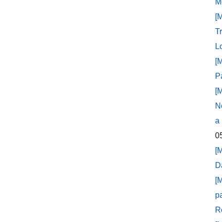
M
[
T
L
[
P
[
N
a
0
[
D
[
p
R