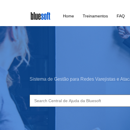
Skip
Home
Treinamentos
FAQ
to
main
content
Sistema de Gestão para Redes Varejistas e Atac
Search
for: