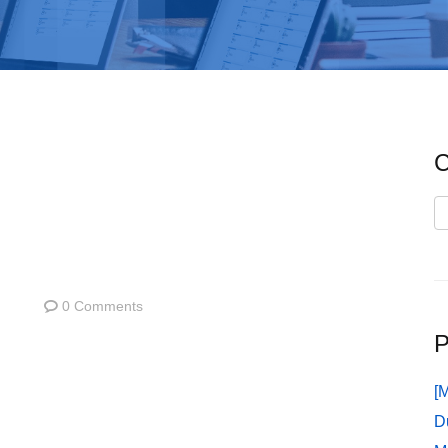
C
C
0 Comments
P
[
D