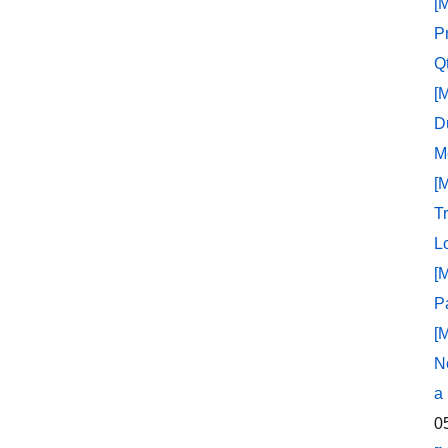
[
P
Q
[
D
M
[
T
L
[
P
[
N
a
0