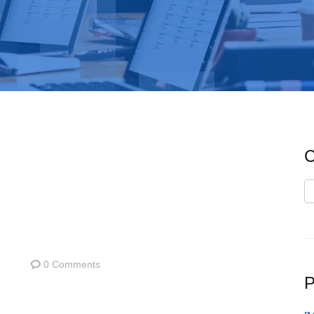
C
C
0 Comments
P