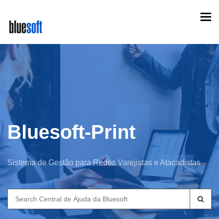
Skip
Togg
to
navi
main
content
Bluesoft-Print
Sistema de Gestão para Redes Varejistas e Atacadistas
Search
for: