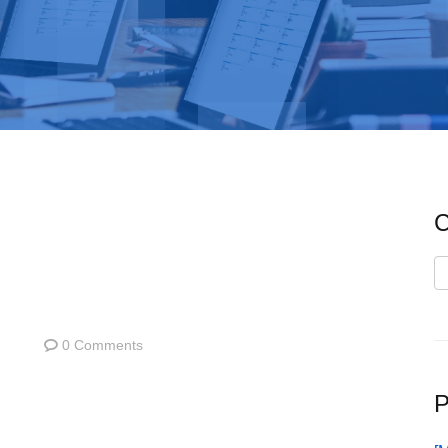
C
C
0 Comments
P