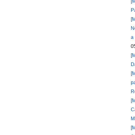
[
P
[
N
a
0
[
D
[
p
R
[
C
M
[