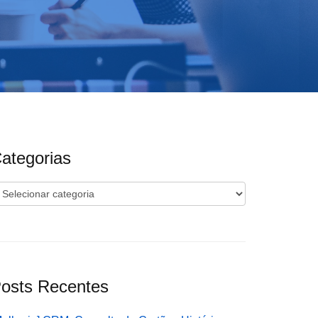
ategorias
ategorias
osts Recentes