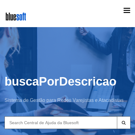
Skip
Togg
to
navi
main
content
buscaPorDescricao
Sistema de Gestão para Redes Varejistas e Atacadistas
Search
for: