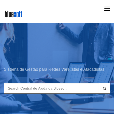
Skip
Togg
to
navi
main
content
Sistema de Gestão para Redes Varejistas e Atacadistas
Search
for: