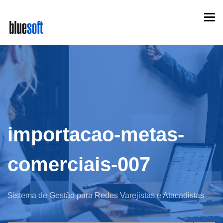
Skip
Togg
to
navi
main
content
importacao-metas-
comerciais-007
Sistema de Gestão para Redes Varejistas e Atacadistas