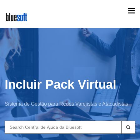
Skip
Togg
to
navi
main
content
Incluir Pack Virtual
Sistema de Gestão para Redes Varejistas e Atacadistas
Search
for: