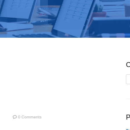
C
C
P
0 Comments