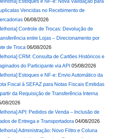
Melhoria] Estoques e NF-e: Nova Validação para
uplicatas Vencidas no Recebimento de
ercadorias
06/08/2026
Melhoria] Controle de Trocas: Devolução de
ransferência entre Lojas – Direcionamento por
ote de Troca
06/08/2026
Melhoria] CRM: Consulta de Cartões Históricos e
aginados do Participante via API
05/08/2026
Melhoria] Estoques e NF-e: Envio Automático da
ota Fiscal à SEFAZ para Notas Fiscais Emitidas
 partir da Requisição de Transferência Interna
5/08/2026
Melhoria] API: Pedidos de Venda – Inclusão de
ados de Entrega e Transportadora
04/08/2026
Melhoria] Administração: Novo Filtro e Coluna