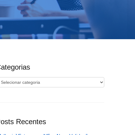
ategorias
ategorias
osts Recentes