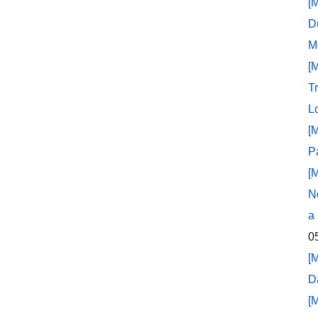
[
D
M
[
T
L
[
P
[
N
a
0
[
D
[