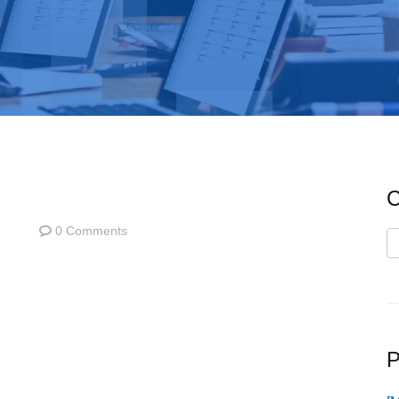
C
0 Comments
C
P