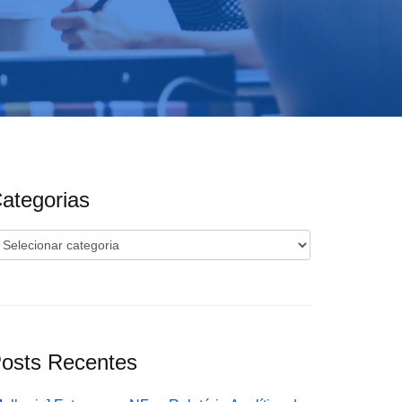
ategorias
ategorias
osts Recentes