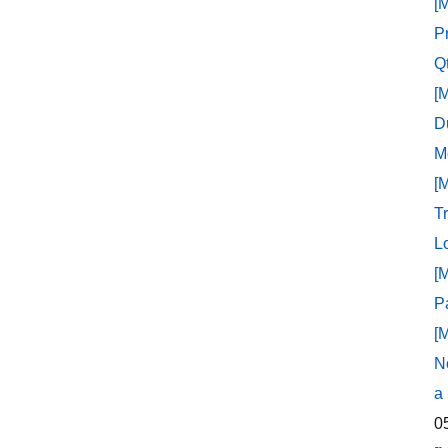
[
P
Q
[
D
M
[
T
L
[
P
[
N
a
0