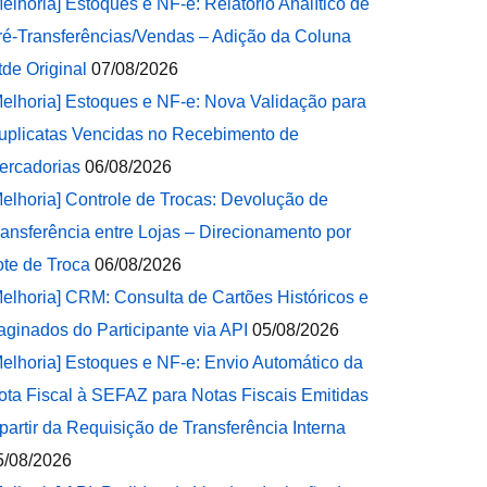
Melhoria] Estoques e NF-e: Relatório Analítico de
ré-Transferências/Vendas – Adição da Coluna
tde Original
07/08/2026
Melhoria] Estoques e NF-e: Nova Validação para
uplicatas Vencidas no Recebimento de
ercadorias
06/08/2026
Melhoria] Controle de Trocas: Devolução de
ransferência entre Lojas – Direcionamento por
ote de Troca
06/08/2026
Melhoria] CRM: Consulta de Cartões Históricos e
aginados do Participante via API
05/08/2026
Melhoria] Estoques e NF-e: Envio Automático da
ota Fiscal à SEFAZ para Notas Fiscais Emitidas
 partir da Requisição de Transferência Interna
5/08/2026