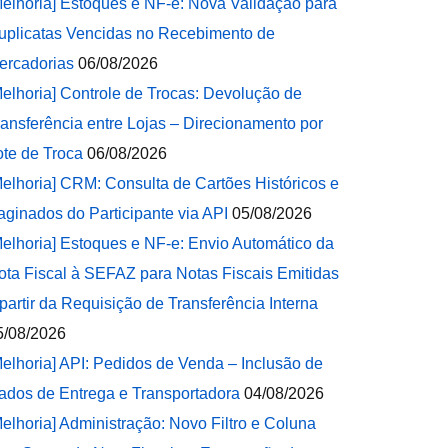
Melhoria] Estoques e NF-e: Nova Validação para
uplicatas Vencidas no Recebimento de
ercadorias
06/08/2026
Melhoria] Controle de Trocas: Devolução de
ransferência entre Lojas – Direcionamento por
ote de Troca
06/08/2026
Melhoria] CRM: Consulta de Cartões Históricos e
aginados do Participante via API
05/08/2026
Melhoria] Estoques e NF-e: Envio Automático da
ota Fiscal à SEFAZ para Notas Fiscais Emitidas
 partir da Requisição de Transferência Interna
5/08/2026
Melhoria] API: Pedidos de Venda – Inclusão de
ados de Entrega e Transportadora
04/08/2026
Melhoria] Administração: Novo Filtro e Coluna