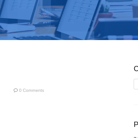
C
C
0 Comments
P