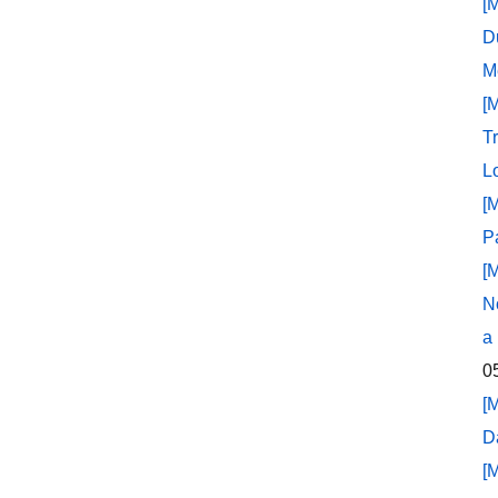
[
D
M
[
T
L
[
P
[
N
a
0
[
D
[