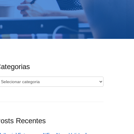
ategorias
ategorias
osts Recentes