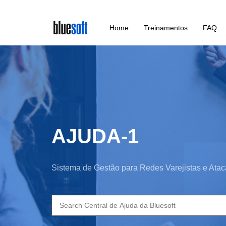
Skip
Home
Treinamentos
FAQ
to
main
content
AJUDA-1
Sistema de Gestão para Redes Varejistas e Atac
Search
for: