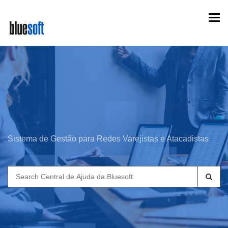
Skip
Togg
to
navi
main
content
Sistema de Gestão para Redes Varejistas e Atacadistas
Search
for: