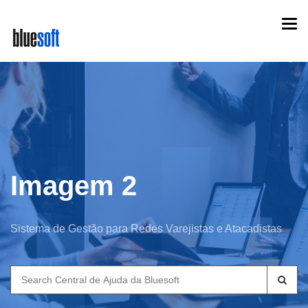
Skip
Togg
to
navi
main
content
Imagem 2
Sistema de Gestão para Redes Varejistas e Atacadistas
Search
for: