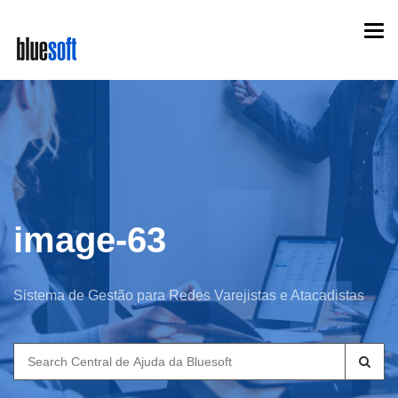
Skip
Togg
to
navi
main
content
image-63
Sistema de Gestão para Redes Varejistas e Atacadistas
Search
for: