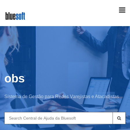
Skip
Togg
to
navi
main
content
obs
Sistema de Gestão para Redes Varejistas e Atacadistas
Search
for: