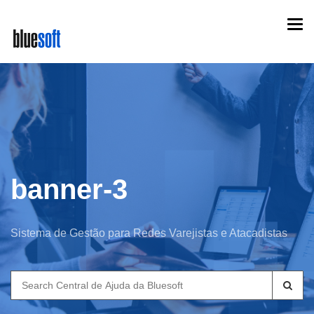
Skip
Togg
to
navi
main
content
banner-3
Sistema de Gestão para Redes Varejistas e Atacadistas
Search
for: