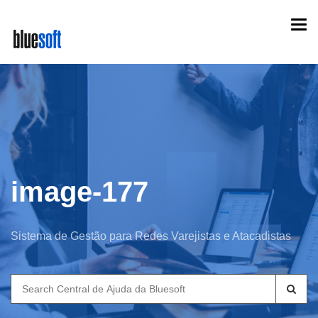
Skip
Togg
to
navi
main
content
image-177
Sistema de Gestão para Redes Varejistas e Atacadistas
Search
for: