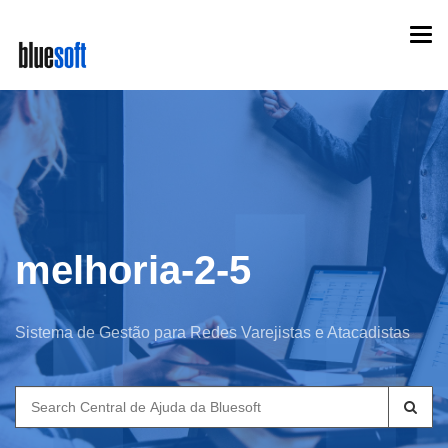
Skip
Togg
to
navi
main
content
melhoria-2-5
Sistema de Gestão para Redes Varejistas e Atacadistas
Search
for: