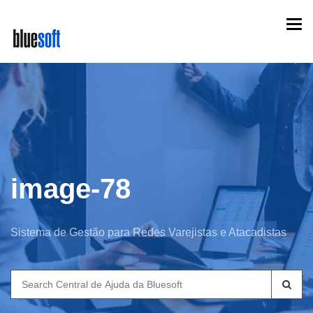
Skip
Togg
to
navi
main
content
image-78
Sistema de Gestão para Redes Varejistas e Atacadistas
Search
for: