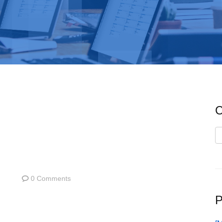
C
C
0 Comments
P