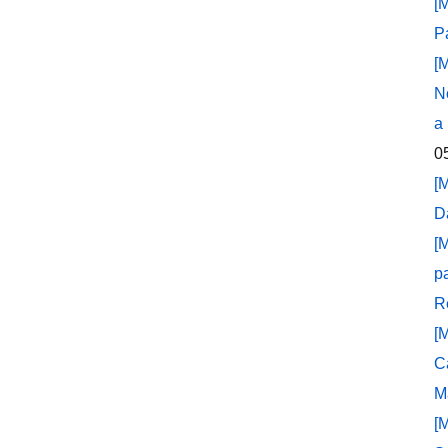
[
P
[
N
a
0
[
D
[
p
R
[
C
M
[