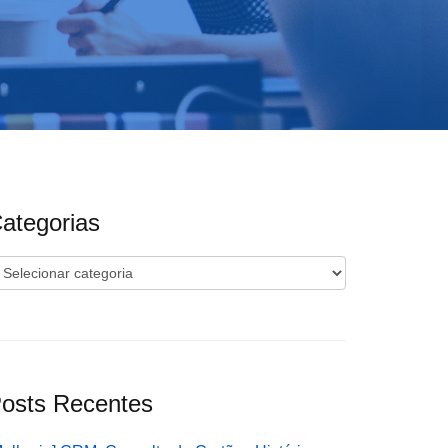
ategorias
ategorias
osts Recentes