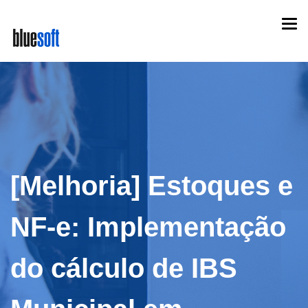
Skip
Togg
to
navi
main
content
[Melhoria] Estoques e
NF-e: Implementação
do cálculo de IBS