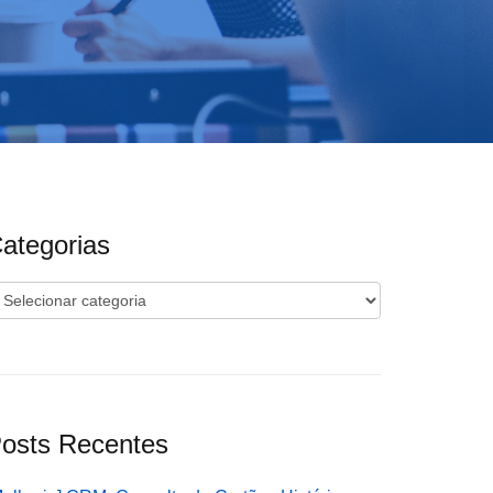
ategorias
ategorias
osts Recentes