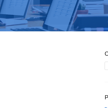
C
C
P