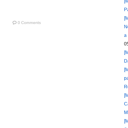
[
P
[
0 Comments
N
a
0
[
D
[
p
R
[
C
M
[