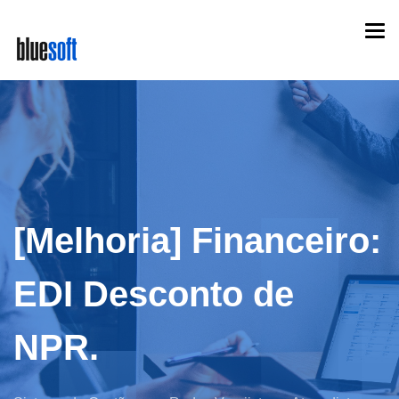
Skip
Togg
to
navi
main
content
[Melhoria] Financeiro:
EDI Desconto de
NPR.