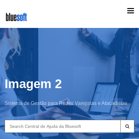
Skip
Togg
to
navi
main
content
Imagem 2
Sistema de Gestão para Redes Varejistas e Atacadistas
Search
for: