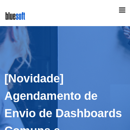
Skip
Togg
to
navi
main
content
[Novidade]
Agendamento de
Envio de Dashboards