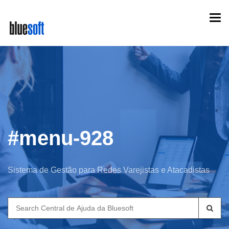
Skip
Togg
to
navi
main
content
#menu-928
Sistema de Gestão para Redes Varejistas e Atacadistas
Search
for: