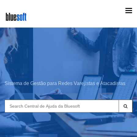
Skip
Togg
to
navi
main
content
Sistema de Gestão para Redes Varejistas e Atacadistas
Search
for: