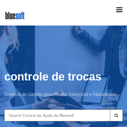
Skip
Togg
to
navi
main
content
controle de trocas
Sistema de Gestão para Redes Varejistas e Atacadistas
Search
for: