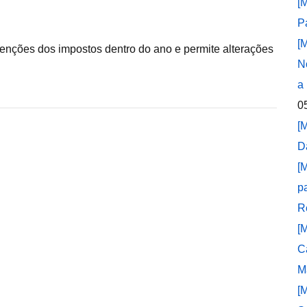
[
P
[
etenções dos impostos dentro do ano e permite alterações
N
a
0
[
D
[
p
R
[
C
M
[