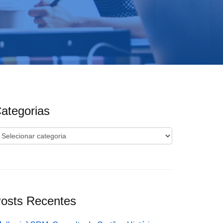
ategorias
ategorias
osts Recentes