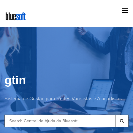
Skip
Togg
to
navi
main
content
gtin
Sistema de Gestão para Redes Varejistas e Atacadistas
Search
for: