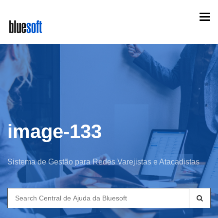
Skip
Togg
to
navi
main
content
image-133
Sistema de Gestão para Redes Varejistas e Atacadistas
Search
for: