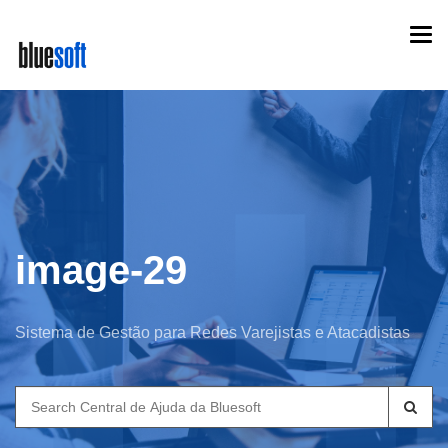
Skip
Togg
to
navi
main
content
image-29
Sistema de Gestão para Redes Varejistas e Atacadistas
Search
for: