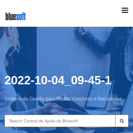
Skip
Togg
to
navi
main
content
2022-10-04_09-45-1
Sistema de Gestão para Redes Varejistas e Atacadistas
Search
for: