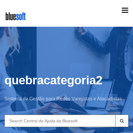
Skip
Togg
to
navi
main
content
quebracategoria2
Sistema de Gestão para Redes Varejistas e Atacadistas
Search
for: