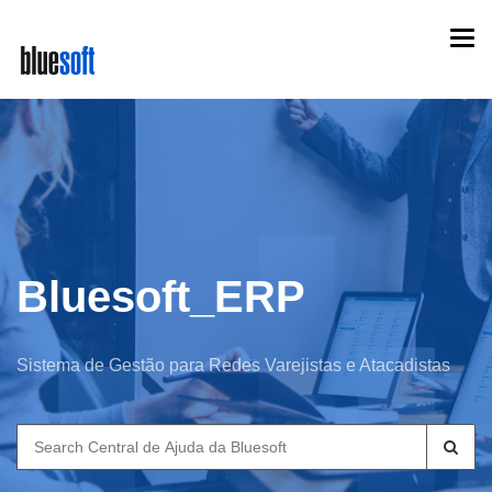
Skip
Togg
to
navi
main
content
Bluesoft_ERP
Sistema de Gestão para Redes Varejistas e Atacadistas
Search
for: