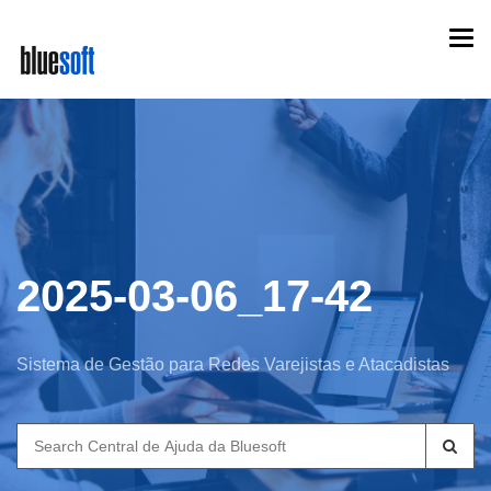
Skip
Togg
to
navi
main
content
2025-03-06_17-42
Sistema de Gestão para Redes Varejistas e Atacadistas
Search
for: