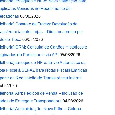
Melhoria] Estoques e NF-e: Nova Validação para
uplicatas Vencidas no Recebimento de
ercadorias
06/08/2026
Melhoria] Controle de Trocas: Devolução de
ransferência entre Lojas – Direcionamento por
ote de Troca
06/08/2026
Melhoria] CRM: Consulta de Cartões Históricos e
aginados do Participante via API
05/08/2026
Melhoria] Estoques e NF-e: Envio Automático da
ota Fiscal à SEFAZ para Notas Fiscais Emitidas
 partir da Requisição de Transferência Interna
5/08/2026
Melhoria] API: Pedidos de Venda – Inclusão de
ados de Entrega e Transportadora
04/08/2026
Melhoria] Administração: Novo Filtro e Coluna