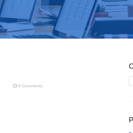
C
C
0 Comments
P