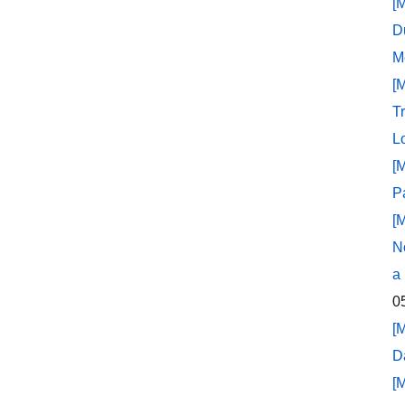
[
D
M
[
T
L
[
P
[
N
a
0
[
D
[