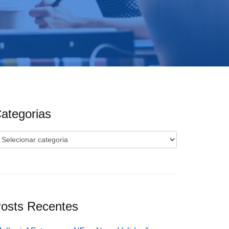
ategorias
ategorias
osts Recentes