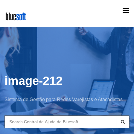
Skip
Togg
to
navi
main
content
image-212
Sistema de Gestão para Redes Varejistas e Atacadistas
Search
for: