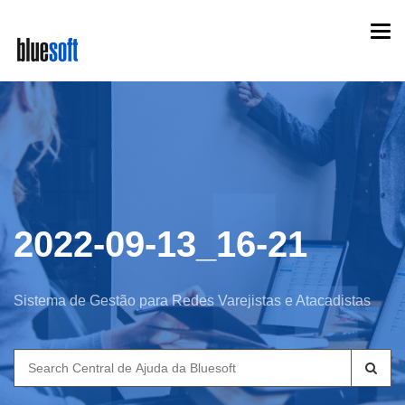
Skip
Togg
to
navi
main
content
2022-09-13_16-21
Sistema de Gestão para Redes Varejistas e Atacadistas
Search
for: