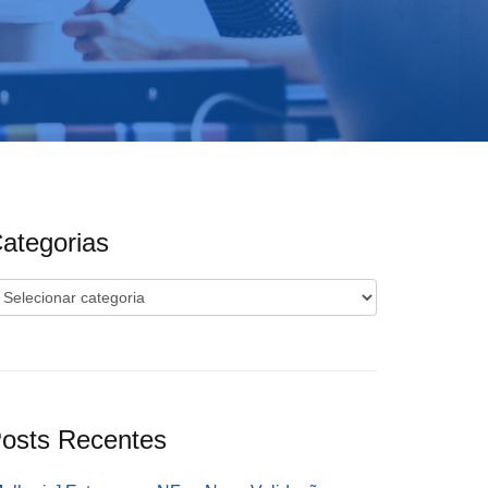
ategorias
ategorias
osts Recentes