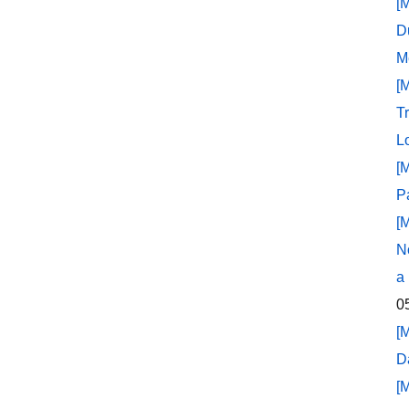
[
D
M
[
T
L
[
P
[
N
a
0
[
D
[