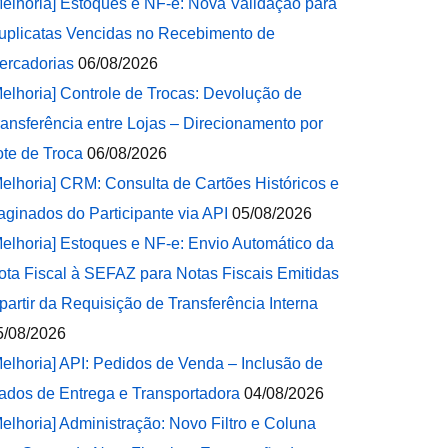
Melhoria] Estoques e NF-e: Nova Validação para
uplicatas Vencidas no Recebimento de
ercadorias
06/08/2026
Melhoria] Controle de Trocas: Devolução de
ransferência entre Lojas – Direcionamento por
ote de Troca
06/08/2026
Melhoria] CRM: Consulta de Cartões Históricos e
aginados do Participante via API
05/08/2026
Melhoria] Estoques e NF-e: Envio Automático da
ota Fiscal à SEFAZ para Notas Fiscais Emitidas
 partir da Requisição de Transferência Interna
5/08/2026
Melhoria] API: Pedidos de Venda – Inclusão de
ados de Entrega e Transportadora
04/08/2026
Melhoria] Administração: Novo Filtro e Coluna