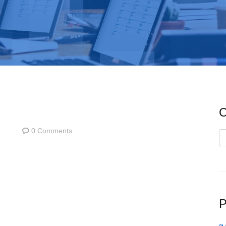
C
0 Comments
C
P